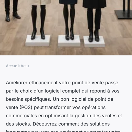
Accueil
›
Actu
ACTU
Améliorez votre point de vente
Améliorer efficacement votre point de vente passe
par le choix d'un logiciel complet qui répond à vos
avec un logiciel complet
besoins spécifiques. Un bon logiciel de point de
vente (POS) peut transformer vos opérations
gabrielle
•
20 décembre 2024
•
10 min de lecture
commerciales en optimisant la gestion des ventes et
des stocks. Découvrez comment des solutions