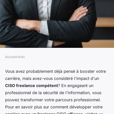
Accueil
›
Actu
ACTU
Boostez votre carrière grâce à
Vous avez probablement déjà pensé à booster votre
carrière, mais avez-vous considéré l'impact d'un
un ciso freelance compétent
CISO freelance compétent
? En engageant un
professionnel de la sécurité de l'information, vous
gabrielle
•
28 janvier 2025
•
8 min de lecture
pouvez transformer votre parcours professionnel.
Pour en savoir plus sur comment développer votre