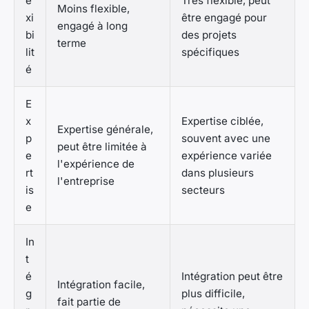
e
Très flexible, peut
Moins flexible,
xi
être engagé pour
engagé à long
bi
des projets
terme
lit
spécifiques
é
E
x
Expertise ciblée,
Expertise générale,
p
souvent avec une
peut être limitée à
e
expérience variée
l'expérience de
rt
dans plusieurs
l'entreprise
is
secteurs
e
In
t
é
Intégration peut être
Intégration facile,
g
plus difficile,
fait partie de