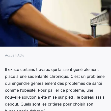
Accueil
›
Actu
ACTU
Comment choisir son meilleur
Il existe certains travaux qui laissent généralement
place à une sédentarité chronique. C’est un problème
bureau assis debout ?
qui engendre généralement des problèmes de santé
comme l’obésité. Pour pallier ce problème, une
gabrielle
•
28 août 2023
•
2 min de lecture
nouvelle solution a été mise sur pied : le bureau assis
debout. Quels sont les critères pour choisir son