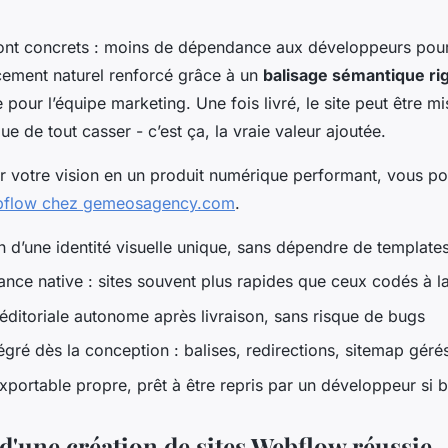
ont concrets : moins de dépendance aux développeurs pour
ncement naturel renforcé grâce à un
balisage sémantique ri
 pour l’équipe marketing. Une fois livré, le site peut être mi
ue de tout casser - c’est ça, la vraie valeur ajoutée.
r votre vision en un produit numérique performant, vous 
bflow chez gemeosagency.com
.
 d’une identité visuelle unique, sans dépendre de template
nce native : sites souvent plus rapides que ceux codés à l
ditoriale autonome après livraison, sans risque de bugs
gré dès la conception : balises, redirections, sitemap gér
portable propre, prêt à être repris par un développeur si 
 d'une création de sites Webflow réussie