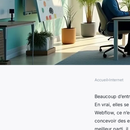
Accueil
›
Internet
INTERNET
Une agence Webflow
Beaucoup d’entr
En vrai, elles se
vos idées en sites w
Webflow, ce n’es
concevoir des ex
meilleur parti, i