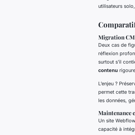
utilisateurs solo
Comparatif
Migration CMS 
Deux cas de figu
réflexion profon
surtout s’il co
contenu
rigoure
L’enjeu ? Préser
permet cette tr
les données, gér
Maintenance et
Un site Webflow 
capacité à intég