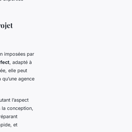
ojet
gn imposées par
rfect
, adapté à
ée, elle peut
là qu’une agence
tant l’aspect
s la conception,
réparant
apide, et