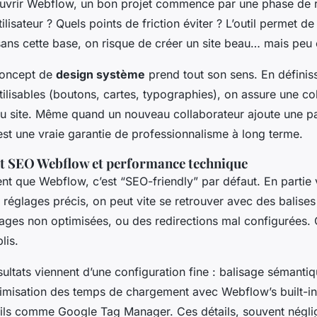
vrir Webflow, un bon projet commence par une phase de r
ilisateur ? Quels points de friction éviter ? L’outil permet de
sans cette base, on risque de créer un site beau… mais peu 
 concept de
design système
prend tout son sens. En définis
ilisables (boutons, cartes, typographies), on assure une co
du site. Même quand un nouveau collaborateur ajoute une pag
’est une vraie garantie de professionnalisme à long terme.
t SEO Webflow et performance technique
t que Webflow, c’est “SEO-friendly” par défaut. En partie v
s réglages précis, on peut vite se retrouver avec des balise
mages non optimisées, ou des redirections mal configurées.
lis.
sultats viennent d’une configuration fine : balisage sémanti
timisation des temps de chargement avec Webflow’s built-in 
utils comme Google Tag Manager. Ces détails, souvent négli