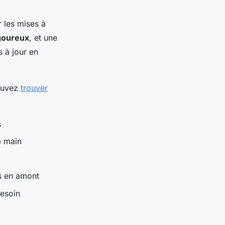
 les mises à
goureux
, et une
s à jour en
pouvez
trouver
s
a main
és en amont
besoin