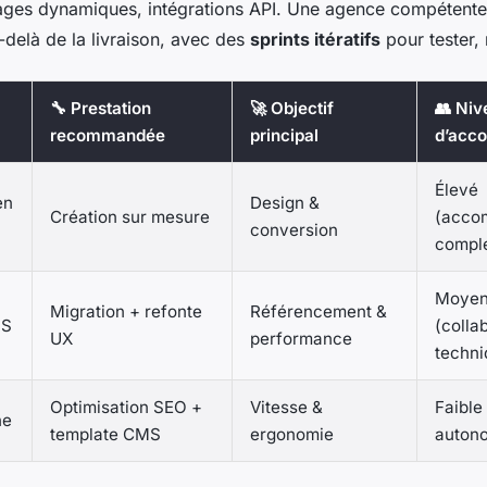
ages dynamiques, intégrations API. Une agence compétent
elà de la livraison, avec des
sprints itératifs
pour tester, 
🔧 Prestation
🚀 Objectif
👥 Niv
recommandée
principal
d’acc
Élevé
en
Design &
Création sur mesure
(acco
conversion
comple
Moye
Migration + refonte
Référencement &
aS
(colla
UX
performance
techni
Optimisation SEO +
Vitesse &
Faible 
ne
template CMS
ergonomie
auton