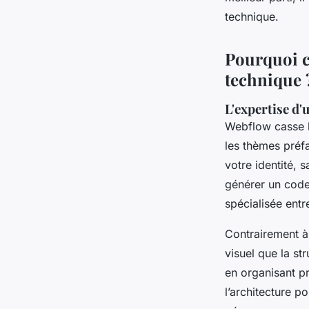
Franceline
•
13/05/2026 14:00
•
7 min de lecture
technique.
Pourquoi c
technique 
L'expertise d
Webflow casse l
les thèmes préfa
votre identité, 
générer un code 
spécialisée entr
Contrairement à
visuel que la st
en organisant pr
l’architecture po