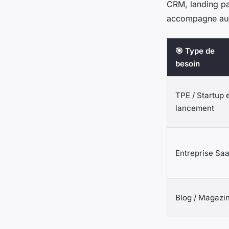
CRM, landing p
accompagne au-d
🎯 Type de
besoin
TPE / Startup 
lancement
Entreprise Sa
Blog / Magazi