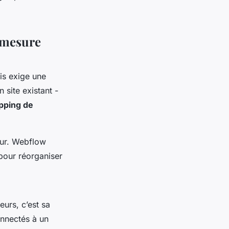
 mesure
ais exige une
 site existant -
pping de
teur. Webflow
pour réorganiser
eurs, c’est sa
onnectés à un