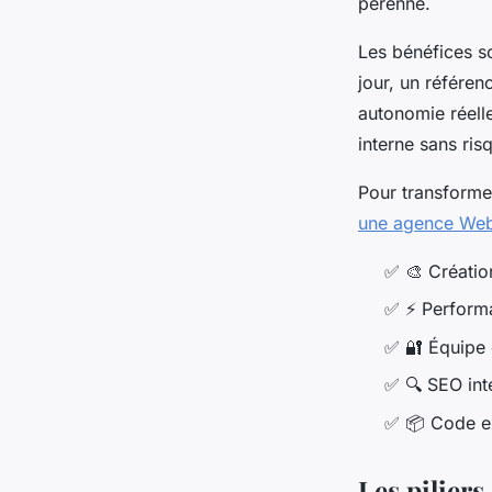
pérenne.
Les bénéfices s
jour, un référe
autonomie réelle
interne sans risq
Pour transforme
une agence We
✅
🎨
Création
✅
⚡
Performa
✅
🔐
Équipe é
✅
🔍
SEO inté
✅
📦
Code ex
Les piliers