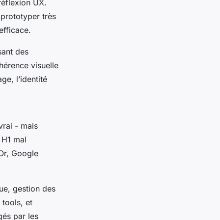
éflexion UX.
 prototyper très
efficace.
sant des
hérence visuelle
e, l’identité
rai - mais
s H1 mal
 Or, Google
que, gestion des
tools, et
gés par les