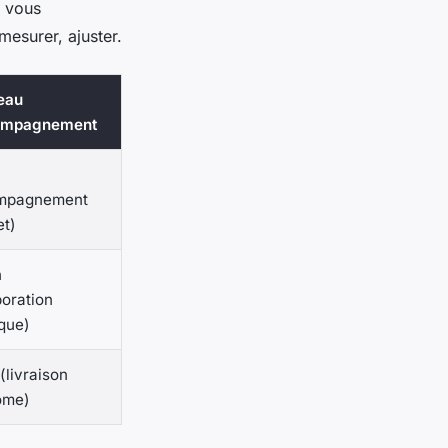
e vous
mesurer, ajuster.
eau
ompagnement
mpagnement
t)
n
boration
que)
(livraison
ome)