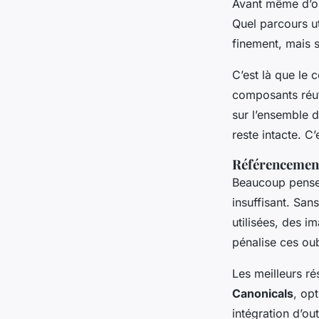
Avant même d’ou
Quel parcours ut
finement, mais 
C’est là que le
composants réut
sur l’ensemble 
reste intacte. C
Référencemen
Beaucoup pensen
insuffisant. San
utilisées, des i
pénalise ces oub
Les meilleurs ré
Canonicals
, op
intégration d’o