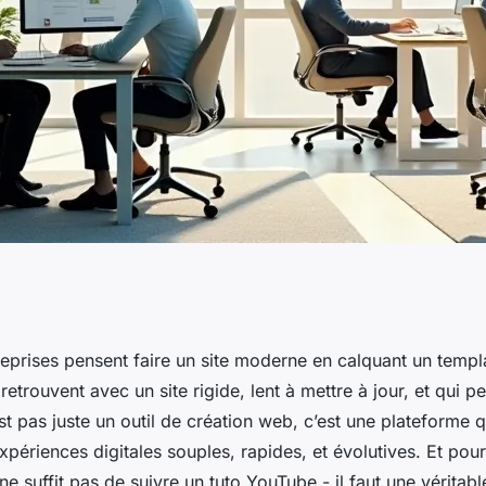
 qui transforme
eprises pensent faire un site moderne en calquant un templ
 retrouvent avec un site rigide, lent à mettre à jour, et qui pe
eb uniques
t pas juste un outil de création web, c’est une plateforme 
périences digitales souples, rapides, et évolutives. Et pour 
l ne suffit pas de suivre un tuto YouTube - il faut une véritab