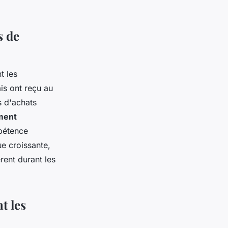
s de
t les
is ont reçu au
s d'achats
ment
pétence
ue croissante,
rent durant les
t les