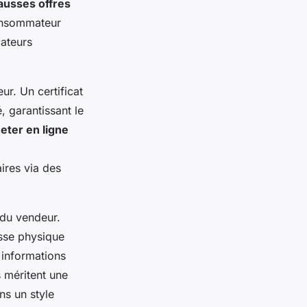
ausses offres
onsommateur
cateurs
ur. Un certificat
, garantissant le
ter en ligne
ires via des
 du vendeur.
esse physique
 informations
s méritent une
ns un style