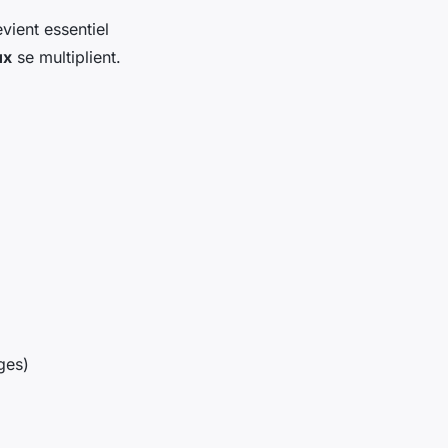
vient essentiel
ux
se multiplient.
ges)