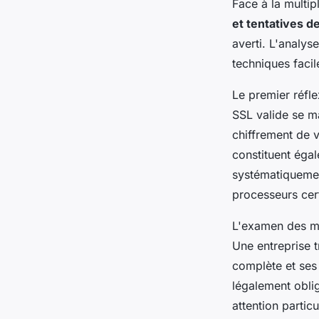
Face à la multip
et tentatives d
averti. L'analys
techniques facil
Le premier réfle
SSL valide se ma
chiffrement de 
constituent éga
systématiquemen
processeurs cert
L'examen des me
Une entreprise 
complète et ses
légalement oblig
attention partic