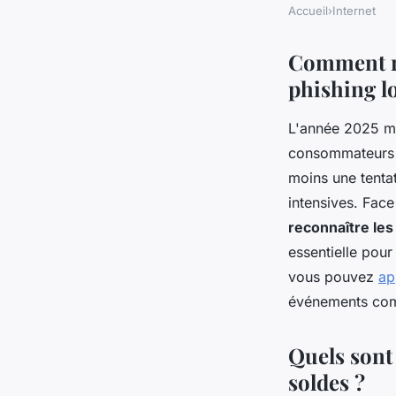
Accueil
›
Internet
Comment rec
phishing lo
L'année 2025 ma
consommateurs f
moins une tenta
intensives. Fac
reconnaître les
essentielle pour
vous pouvez
ap
événements com
Quels sont 
soldes ?