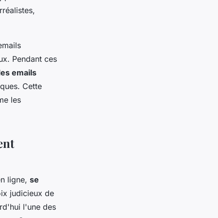
réalistes,
emails
lux. Pendant ces
les emails
ques. Cette
me les
ent
n ligne,
se
ix judicieux de
rd'hui l'une des