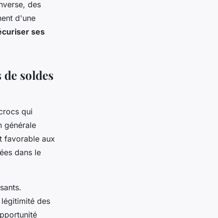
inverse, des
nent d'une
écuriser ses
s de soldes
crocs qui
on générale
t favorable aux
ées dans le
sants.
 légitimité des
opportunité