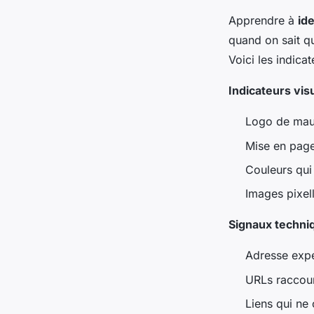
Apprendre à
id
quand on sait q
Voici les indica
Indicateurs visu
Logo de mau
Mise en page
Couleurs qui
Images pixell
Signaux techni
Adresse expé
URLs raccour
Liens qui ne