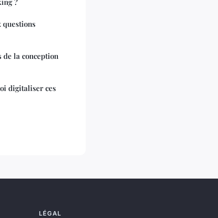
king ?
x questions
s de la conception
i digitaliser ces
LÉGAL