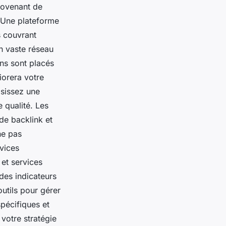
provenant de
 : Une plateforme
s couvrant
n vaste réseau
ens sont placés
liorera votre
isissez une
 qualité. Les
 de backlink et
ne pas
rvices
 et services
des indicateurs
outils pour gérer
pécifiques et
votre stratégie