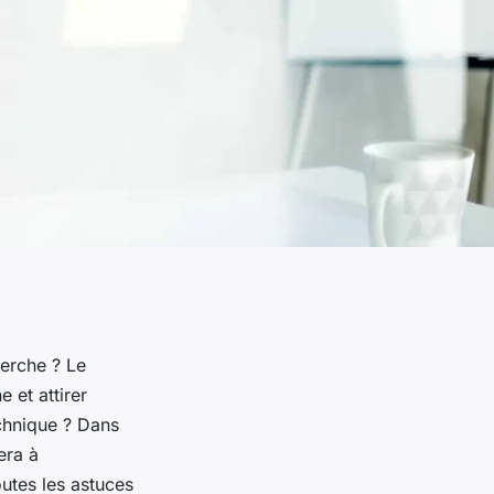
herche ? Le
 et attirer
echnique ? Dans
era à
utes les astuces