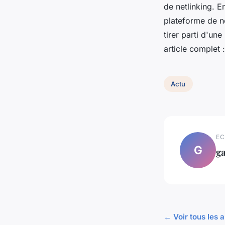
de netlinking. E
plateforme de ne
tirer parti d'un
article complet :
Actu
EC
G
ga
← Voir tous les a