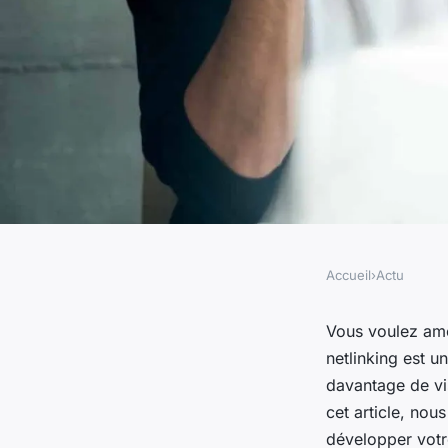
Accueil
›
Actu
ACTU
Comment exploiter 
Vous voulez amél
netlinking est u
efficace pour sa str
davantage de vi
cet article, nou
développer votr