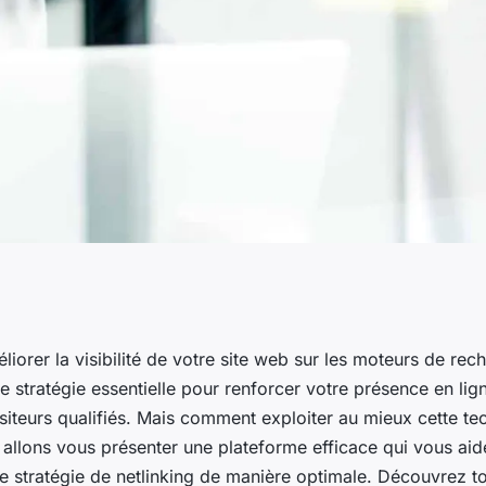
une plateforme
iorer la visibilité de votre site web sur les moteurs de rec
ne stratégie essentielle pour renforcer votre présence en ligne
atégie de netlinking
siteurs qualifiés. Mais comment exploiter au mieux cette t
s allons vous présenter une plateforme efficace qui vous aid
e stratégie de netlinking de manière optimale. Découvrez to