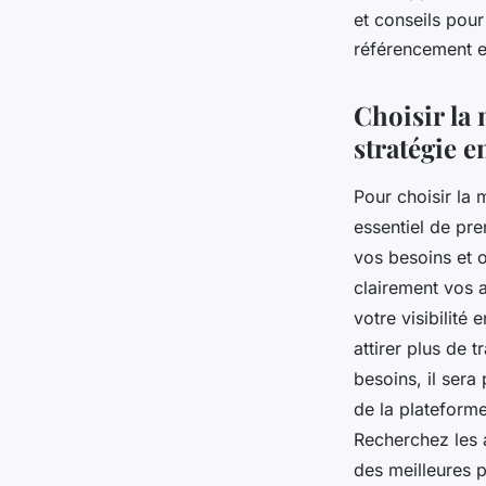
?
et conseils pour
référencement et
gabrielle
•
12 août 2023
•
2 min de lecture
Choisir la 
stratégie e
Pour choisir la 
essentiel de pre
vos besoins et o
clairement vos 
votre visibilité
attirer plus de 
besoins, il sera
de la plateforme
Recherchez les a
des meilleures p