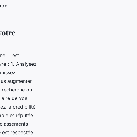
otre
votre
e, il est
vre : 1. Analysez
inissez
vous augmenter
e recherche ou
laire de vos
z la crédibilité
able et réputée.
s classements
e est respectée