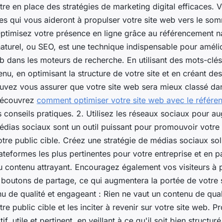
tre en place des stratégies de marketing digital efficaces. 
bles qui vous aideront à propulser votre site web vers le s
Optimisez votre présence en ligne grâce au référencement na
turel, ou SEO, est une technique indispensable pour améliore
b dans les moteurs de recherche. En utilisant des mots-clés
nu, en optimisant la structure de votre site et en créant des
uvez vous assurer que votre site web sera mieux classé dan
Découvrez
comment optimiser votre site web avec le référe
 conseils pratiques. 2. Utilisez les réseaux sociaux pour a
 médias sociaux sont un outil puissant pour promouvoir votre
otre public cible. Créez une stratégie de médias sociaux sol
plateformes les plus pertinentes pour votre entreprise et en 
u contenu attrayant. Encouragez également vos visiteurs à 
 boutons de partage, ce qui augmentera la portée de votre 
 de qualité et engageant : Rien ne vaut un contenu de quali
tre public cible et les inciter à revenir sur votre site web. 
f, utile et pertinent, en veillant à ce qu'il soit bien structuré 