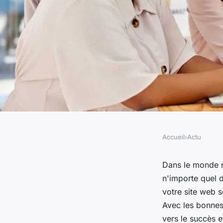
Accueil
›
Actu
ACTU
Les stratégies de ma
Dans le monde n
n'importe quel 
propulseront votre s
votre site web s
Avec les bonnes
vers le succès e