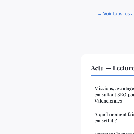
← Voir tous les a
Actu — Lectur
Missions, avantage
consultant SEO pou
Valenciennes
A quel moment fair
conseil it ?
Comment la messag