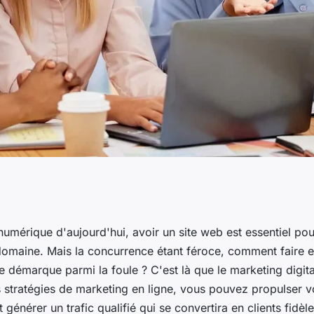
rketing digital qui
umérique d'aujourd'hui, avoir un site web est essentiel pou
domaine. Mais la concurrence étant féroce, comment faire e
ite web vers le
e démarque parmi la foule ? C'est là que le marketing digita
 stratégies de marketing en ligne, vous pouvez propulser v
t générer un trafic qualifié qui se convertira en clients fidèl