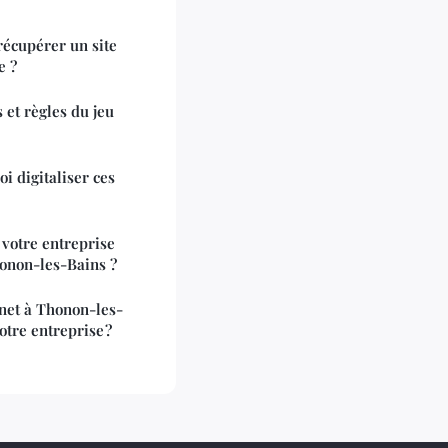
récupérer un site
e ?
 et règles du jeu
i digitaliser ces
 votre entreprise
honon-les-Bains ?
rnet à Thonon-les-
otre entreprise ?