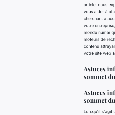
succès
article, nous ex
vous aider à att
gabrielle
•
1 septembre 2023
•
3 min de lecture
cherchant à accr
votre entreprise
monde numérique
moteurs de rech
contenu attrayan
votre site web a
Astuces inf
sommet du
Astuces inf
sommet du
Lorsqu'il s'agit 