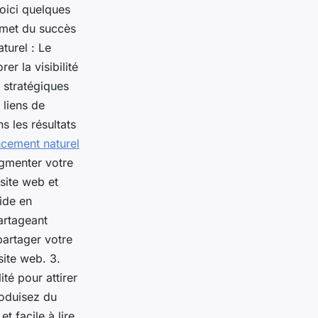
Voici quelques
ommet du succès
turel : Le
r la visibilité
 stratégiques
 liens de
s les résultats
ncement naturel
ugmenter votre
 site web et
ide en
partageant
partager votre
site web. 3.
té pour attirer
Produisez du
et facile à lire.