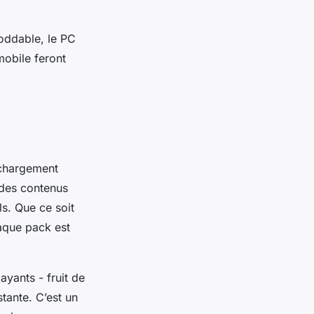
oddable, le PC
mobile feront
léchargement
 des contenus
els. Que ce soit
haque pack est
yants - fruit de
stante. C’est un