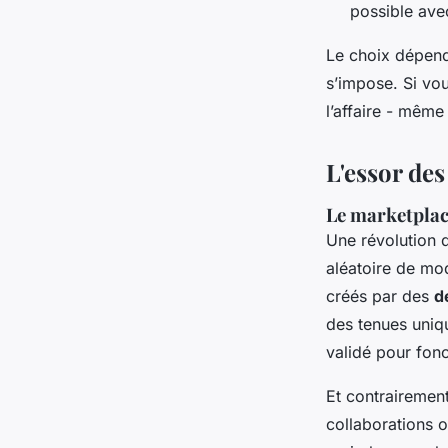
possible ave
Le choix dépend
s’impose. Si vou
l’affaire - mêm
L'essor de
Le marketplace
Une révolution d
aléatoire de mo
créés par des
d
des tenues uniqu
validé pour fon
Et contrairemen
collaborations o