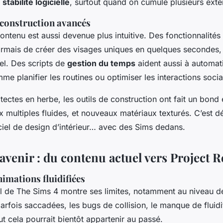
a
stabilité logicielle
, surtout quand on cumule plusieurs exte
e construction avancés
ontenu est aussi devenue plus intuitive. Des fonctionnalités 
rmais de créer des visages uniques en quelques secondes,
el. Des scripts de
gestion du temps
aident aussi à automat
mme planifier les routines ou optimiser les interactions socia
itectes en herbe, les outils de construction ont fait un bond
 multiples fluides, et nouveaux matériaux texturés. C’est 
ciel de design d’intérieur… avec des Sims dedans.
'avenir : du contenu actuel vers Project 
imations fluidifiées
el de
The Sims 4
montre ses limites, notamment au niveau d
parfois saccadées, les bugs de collision, le manque de fluidi
out cela pourrait bientôt appartenir au passé.