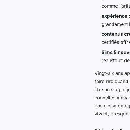
Sabin
•
21/04/2026 19:03
•
9 min de lecture
comme l’artis
expérience 
grandement l
contenus cr
certifiés off
Sims 5 nouve
réaliste et d
Vingt-six ans ap
faire rire quand
être un simple 
nouvelles mécan
pas cessé de rep
vivant, presque