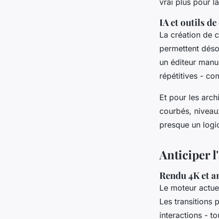
vrai plus pour l
IA et outils d
La création de c
permettent déso
un éditeur manu
répétitives - co
Et pour les arch
courbés, niveaux
presque un logi
Anticiper l
Rendu 4K et an
Le moteur actu
Les transitions 
interactions - t