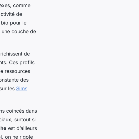
plexes, comme
ctivité de
 bio pour le
t une couche de
richissent de
s. Ces profils
de ressources
constante des
sur les
Sims
ims coincés dans
iaux, surtout si
che
est d’ailleurs
, on ne rigole