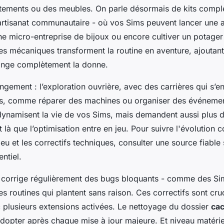
êtements ou des meubles. On parle désormais de kits com
’artisanat communautaire - où vos Sims peuvent lancer une a
ne micro-entreprise de bijoux ou encore cultiver un potager
es mécaniques transforment la routine en aventure, ajoutan
ange complètement la donne.
gement : l’exploration ouvrière, avec des carrières qui s’en
s, comme réparer des machines ou organiser des événement
dynamisent la vie de vos Sims, mais demandent aussi plus 
t là que l’optimisation entre en jeu. Pour suivre l'évolution 
u et les correctifs techniques, consulter une source fiable 
ntiel.
A corrige régulièrement des bugs bloquants - comme des S
s routines qui plantent sans raison. Ces correctifs sont cruc
 plusieurs extensions activées. Le nettoyage du dossier
ca
dopter après chaque mise à jour majeure. Et niveau matériel