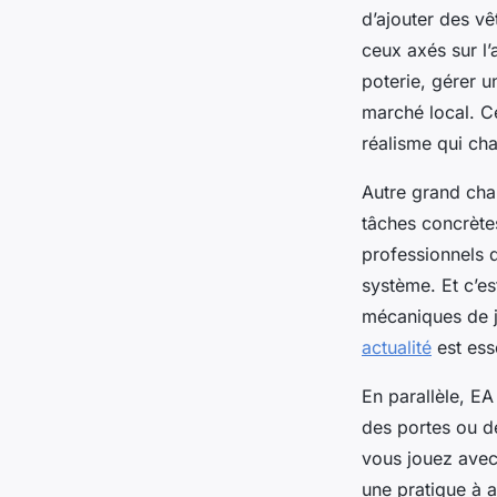
d’ajouter des v
ceux axés sur l
poterie, gérer u
marché local. C
réalisme qui ch
Autre grand chan
tâches concrète
professionnels 
système. Et c’es
mécaniques de je
actualité
est esse
En parallèle, E
des portes ou de
vous jouez avec
une pratique à a