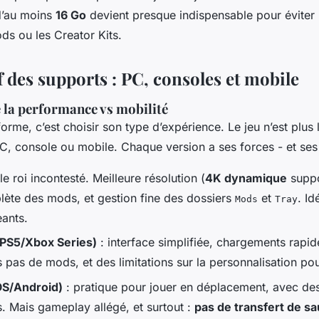
d’au moins
16 Go
devient presque indispensable pour éviter 
ds ou les Creator Kits.
 des supports : PC, consoles et mobile
 la performance vs mobilité
forme, c’est choisir son type d’expérience. Le jeu n’est plu
C, console ou mobile. Chaque version a ses forces - et ses 
 le roi incontesté. Meilleure résolution (
4K dynamique
suppo
ète des mods, et gestion fine des dossiers
et
. Id
Mods
Tray
eants.
(PS5/Xbox Series)
: interface simplifiée, chargements rapide
 pas de mods, et des limitations sur la personnalisation po
OS/Android)
: pratique pour jouer en déplacement, avec des
. Mais gameplay allégé, et surtout :
pas de transfert de s