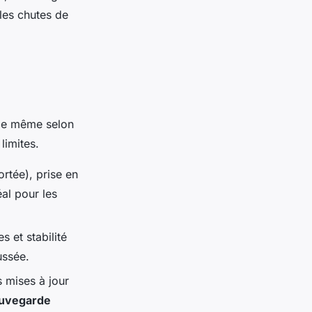
les chutes de
s le même selon
limites.
rtée), prise en
éal pour les
s et stabilité
ussée.
 mises à jour
auvegarde