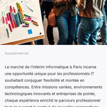
Accueil
›
Internet
INTERNET
Les opportunités d'intérim en
Le marché de l’intérim informatique à Paris incarne
une opportunité unique pour les professionnels IT
informatique à paris à saisir
souhaitant conjuguer flexibilité et montée en
compétences. Entre missions variées, environnements
gabrielle
•
6 janvier 2026
•
8 min de lecture
technologiques innovants et entreprises de pointe,
chaque expérience enrichit le parcours professionnel