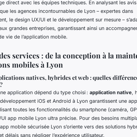
ge direct avec les équipes techniques. En analysant les avis 
i que les agences incontournables de Lyon – expertes dans
t, le design UX/UI et le développement sur mesure – s’ada
’aux grandes entreprises, garantissant ainsi un accompagnem
e vie de l’application mobile.
es services : de la conception à la main
ions mobiles à Lyon
lications natives, hybrides et web : quelles différen
 ?
une application dépend du type choisi :
application native
, 
 développement iOS et Android à Lyon garantissent une appl
ilisant toutes les fonctionnalités du smartphone (caméra, G
/UI app mobile Lyon ultra précise. Pour des besoins multipl
pp mobile sécurisée Lyon s’oriente vers des solutions hyb
t délais sans négliger l’expérience utilisateur.