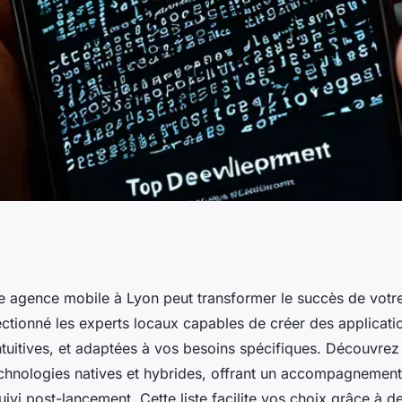
e développement
 agence mobile à Lyon peut transformer le succès de votre 
ctionné les experts locaux capables de créer des applicati
choix
ntuitives, et adaptées à vos besoins spécifiques. Découvre
technologies natives et hybrides, offrant un accompagnemen
ivi post-lancement. Cette liste facilite vos choix grâce à de