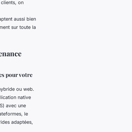
clients, on
ptent aussi bien
ent sur toute la
tenance
ces pour votre
hybride ou web.
ication native
PS) avec une
ateformes, le
rides adaptées,