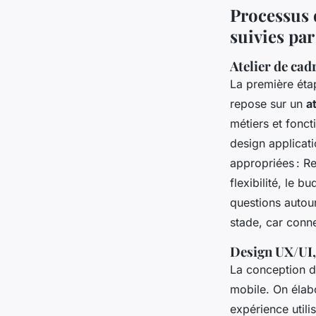
Processus 
suivies par
Atelier de cad
La première éta
repose sur un
a
métiers et fonct
design applicati
appropriées : Re
flexibilité, le 
questions autour
stade, car conne
Design UX/UI, 
La conception d
mobile. On élab
expérience utilis