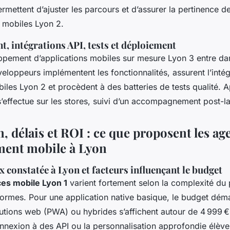
permettent d’ajuster les parcours et d’assurer la pertinence d
s mobiles Lyon 2.
, intégrations API, tests et déploiement
oppement d’applications mobiles sur mesure Lyon 3 entre da
loppeurs implémentent les fonctionnalités, assurent l’intég
iles Lyon 2 et procèdent à des batteries de tests qualité. A
s’effectue sur les stores, suivi d’un accompagnement post-
n, délais et ROI : ce que proposent les ag
ment mobile à Lyon
constatée à Lyon et facteurs influençant le budget
ces mobile Lyon 1
varient fortement selon la complexité du p
formes. Pour une application native basique, le budget dém
lutions web (PWA) ou hybrides s’affichent autour de 4 999 €
onnexion à des API ou la personnalisation approfondie élèv