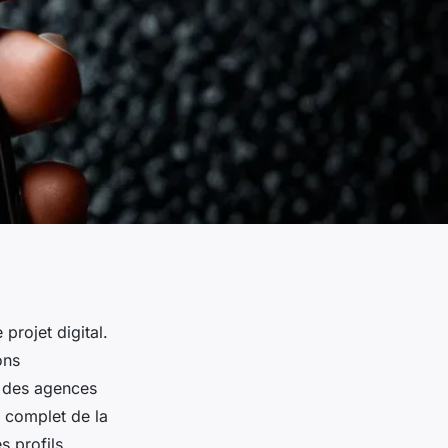
projet digital.
ons
z des agences
t complet de la
s profils