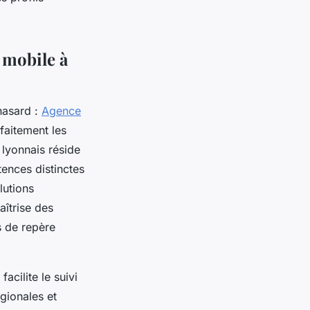
 mobile à
hasard :
Agence
rfaitement les
 lyonnais réside
ences distinctes
lutions
aîtrise des
s de repère
acilite le suivi
gionales et