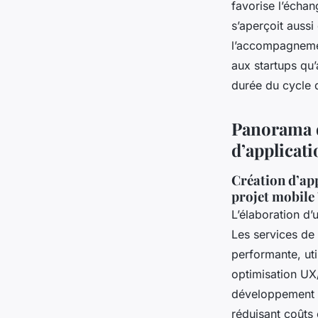
favorise l’échan
s’aperçoit auss
l’accompagnemen
aux startups qu
durée du cycle d
Panorama d
d’applicat
Création d’app
projet mobile
L’élaboration d’
Les services de
performante, ut
optimisation UX
développement a
réduisant coûts e