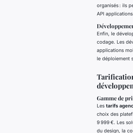
organisés : ils 
API application
Développement
Enfin, le dével
codage. Les déve
applications mob
le déploiement 
Tarificatio
développe
Gamme de prix 
Les
tarifs agen
choix des plate
9 999 €. Les so
du design, la c