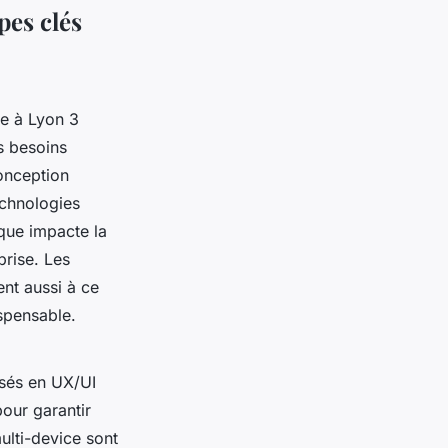
pes clés
e à Lyon 3
es besoins
conception
echnologies
ique impacte la
prise. Les
ent aussi à ce
ispensable.
isés en UX/UI
our garantir
multi-device sont