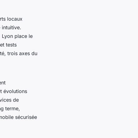
rts locaux
intuitive.
 Lyon place le
et tests
té, trois axes du
ent
t évolutions
rvices de
ng terme,
mobile sécurisée