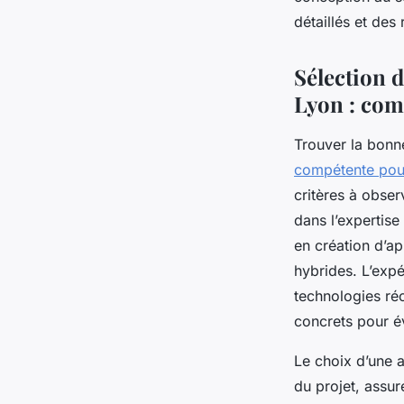
gabrielle
•
20 juillet 2025
•
8 min de lecture
détaillés et des 
Sélection 
Lyon : com
Trouver la bonn
compétente pour
critères à obser
dans l’expertis
en création d’ap
hybrides. L’expé
technologies ré
concrets pour év
Le choix d’une a
du projet, assu