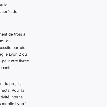
ou la
 auprès de
ent de trois à
squ’au
essite parfois
gile Lyon 2 où
 peut être livrée
enantes.
e du projet,
rects. Pour la
tivité interne
es mobile Lyon 1