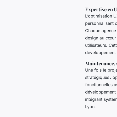
Expertise en 
L’optimisation U
personnalisent c
Chaque agence s
design au cœur d
utilisateurs. Cet
développement 
Maintenance, 
Une fois le proj
stratégiques : o
fonctionnelles a
développement i
intégrant systé
Lyon.