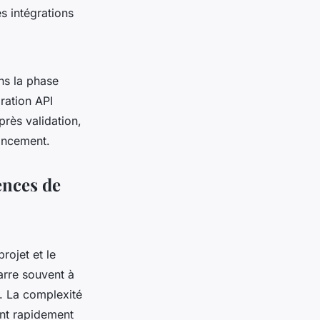
es intégrations
ns la phase
ration API
près validation,
lancement.
ences de
rojet et le
arre souvent à
. La complexité
ent rapidement