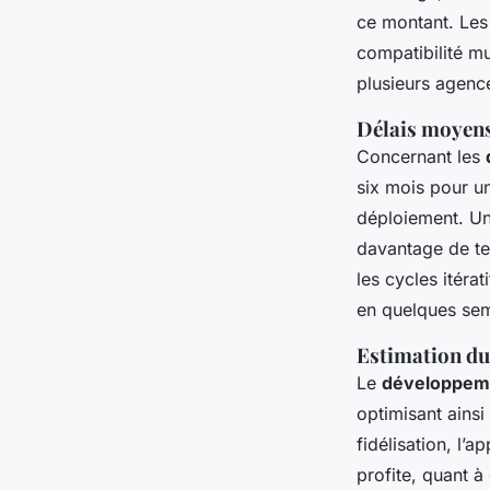
ce montant. Les 
compatibilité mu
plusieurs agenc
Délais moyens
Concernant les
six mois pour u
déploiement. Un
davantage de te
les cycles itéra
en quelques sem
Estimation du
Le
développeme
optimisant ainsi
fidélisation, l’a
profite, quant à