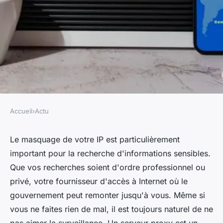
Accueil
›
Actu
ACTU
Quel est le meilleur proxy de
Le masquage de votre IP est particulièrement
important pour la recherche d'informations sensibles.
2024 ?
Que vos recherches soient d'ordre professionnel ou
privé, votre fournisseur d'accès à Internet où le
gabrielle
•
12 décembre 2023
•
2 min de lecture
gouvernement peut remonter jusqu'à vous. Même si
vous ne faites rien de mal, il est toujours naturel de ne