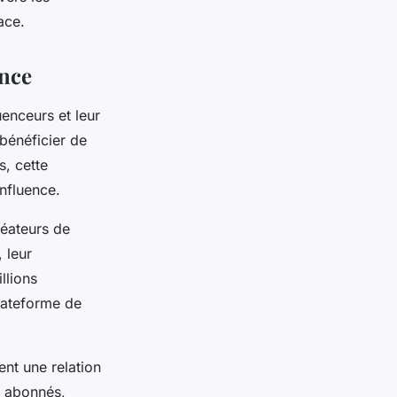
ace.
nce
uenceurs et leur
bénéficier de
s, cette
nfluence.
réateurs de
 leur
llions
plateforme de
ent une relation
s abonnés,