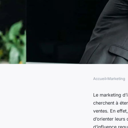
Accueil
›
Marketing
MARKETING
les meilleures prati
Le marketing d’
cherchent à éte
une stratégie de ma
ventes. En effet
d’orienter leur
d’influence requ