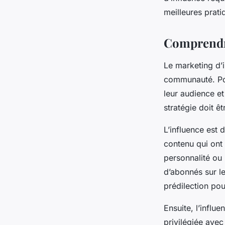
gabrielle
•
6 novembre 2023
•
8 min de lecture
meilleures prati
Comprendre
Le marketing d’i
communauté. Pou
leur audience et
stratégie doit 
L’influence est 
contenu qui ont 
personnalité ou l
d’abonnés sur le
prédilection pou
Ensuite, l’influ
privilégiée avec