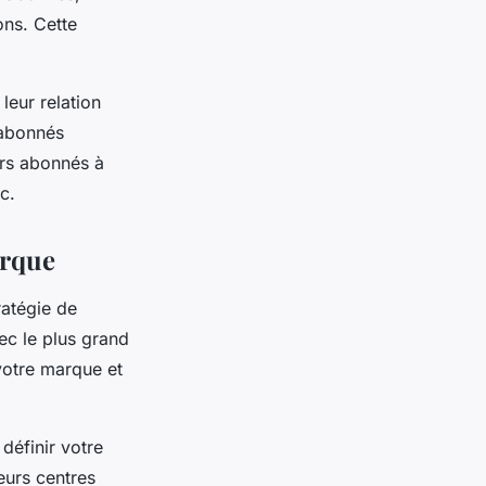
ons. Cette
 leur relation
 abonnés
urs abonnés à
c.
arque
ratégie de
vec le plus grand
votre marque et
 définir votre
eurs centres