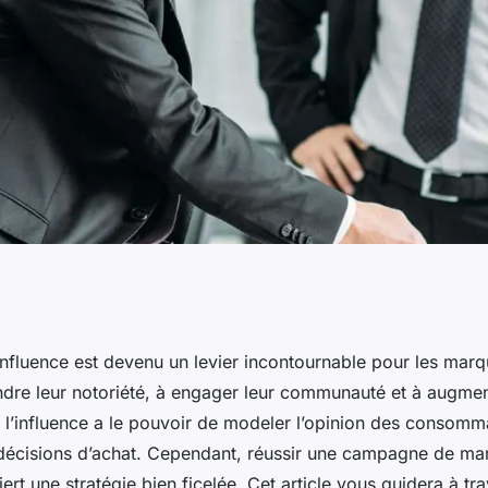
ques pour créer
influence est devenu un levier incontournable pour les marq
ndre leur notoriété, à engager leur communauté et à augmen
rketing d'influence
, l’influence a le pouvoir de modeler l’opinion des consomm
s décisions d’achat. Cependant, réussir une campagne de ma
iert une stratégie bien ficelée. Cet article vous guidera à tra