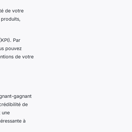
té de votre
 produits,
KPI). Par
ous pouvez
ntions de votre
agnant-gagnant
rédibilité de
t une
téressante à