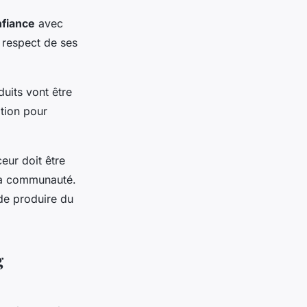
nfiance
avec
 respect de ses
duits vont être
tion pour
ceur doit être
 sa communauté.
 de produire du
g