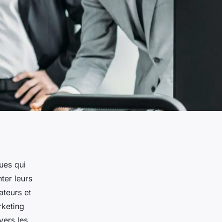
ues qui
ter leurs
ateurs et
rketing
vers les