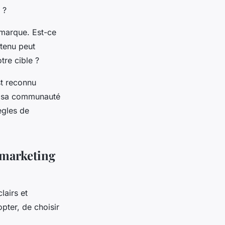
 ?
 marque. Est-ce
tenu peut
re cible ?
st reconnu
ur sa communauté
ègles de
 marketing
lairs et
pter, de choisir