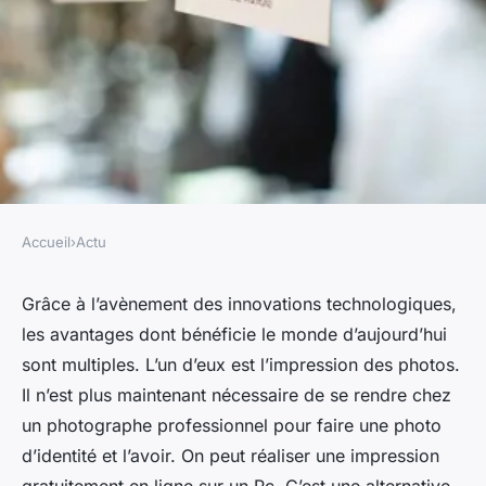
Accueil
›
Actu
ACTU
Comment imprimer
Grâce à l’avènement des innovations technologiques,
les avantages dont bénéficie le monde d’aujourd’hui
gratuitement en ligne avec
sont multiples. L’un d’eux est l’impression des photos.
votre ordinateur une photo
Il n’est plus maintenant nécessaire de se rendre chez
d'identité ?
un photographe professionnel pour faire une photo
d’identité et l’avoir. On peut réaliser une impression
gabrielle
•
26 janvier 2023
•
4 min de lecture